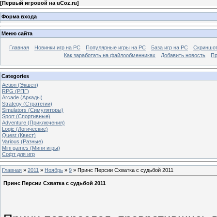
[
Первый игровой на uCoz.ru
]
Форма входа
Меню сайта
Главная
Новинки игр на PC
Популярные игры на PC
База игр на РС
Скриншот
Как заработать на файлообменниках
Добавить новость
Пр
Categories
Action (Экшен)
RPG (РПГ)
Arcade (Аркады)
Strategy (Стратегии)
Simulators (Симуляторы)
Sport (Спортивные)
Adventure (Приключения)
Logic (Логические)
Quest (Квест)
Various (Разные)
Mini games (Мини игры)
Софт для игр
Главная
»
2011
»
Ноябрь
»
9
» Принс Персии Схватка с судьбой 2011
Принс Персии Схватка с судьбой 2011