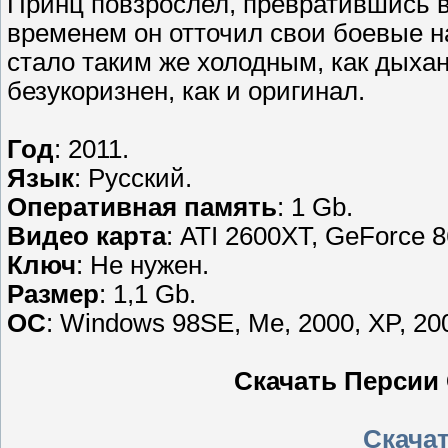
Принц повзрослел, превратившись в
временем он отточил свои боевые н
стало таким же холодным, как дыха
безукоризнен, как и оригинал.
Год
: 2011.
Язык
: Русский.
Оперативная память
: 1 Gb.
Видео карта
: ATI 2600XT, GeForce 
Ключ
: Не нужен.
Размер
: 1,1 Gb.
ОС
: Windows 98SE, Me, 2000, XP, 200
Скачать Персии 
Скачать