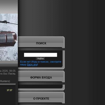
ПОИСК
Если нет Игры в поиске, смотрите
нашу
Базу игр
!
а 2026, 08:05
ую Вас
Гость
ФОРМА ВХОДА
 Hunters)
17:17
О ПРОЕКТЕ