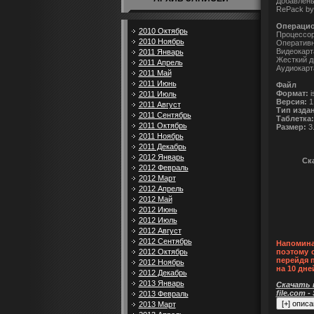
Добавлены
RePack by
Операцио
2010 Октябрь
Процессор:
2010 Ноябрь
Оперативн
Видеокарт
2011 Январь
Жесткий ди
2011 Апрель
Аудиокарт
2011 Май
2011 Июнь
Файл
Формат:
i
2011 Июль
Версия:
1
2011 Август
Тип изда
2011 Сентябрь
Таблетка:
2011 Октябрь
Размер:
3
2011 Ноябрь
2011 Декабрь
2012 Январь
Ска
2012 Февраль
2012 Март
2012 Апрель
2012 Май
2012 Июнь
2012 Июль
2012 Август
2012 Сентябрь
Напомина
2012 Октябрь
поэтому 
перейдя 
2012 Ноябрь
на 10 дне
2012 Декабрь
2013 Январь
Скачать п
file.com -
2013 Февраль
2013 Март