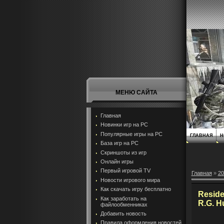
МЕНЮ САЙТА
Главная
Новинки игр на PC
Популярные игры на PC
ГЛАВНАЯ
Н
База игр на РС
Скриншоты из игр
Онлайн игры
Первый игровой TV
Главная
»
20
Новости игрового мира
Как скачать игру бесплатно
Reside
Как заработать на
R.G. H
файлообменниках
Добавить новость
Правила оформления новостей