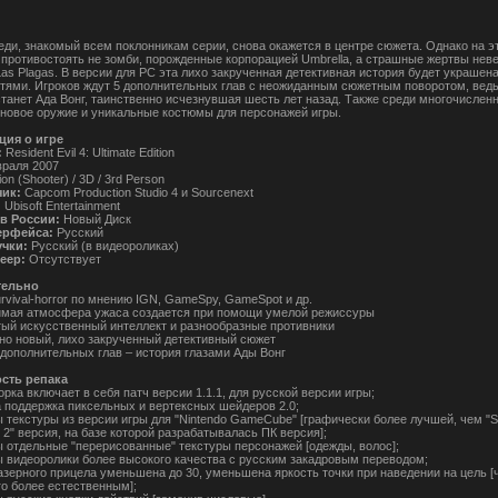
еди, знакомый всем поклонникам серии, снова окажется в центре сюжета. Однако на эт
 противостоять не зомби, порожденные корпорацией Umbrella, а страшные жертвы нев
Las Plagas. В версии для PC эта лихо закрученная детективная история будет украшен
тями. Игроков ждут 5 дополнительных глав с неожиданным сюжетным поворотом, ведь
станет Ада Вонг, таинственно исчезнувшая шесть лет назад. Также среди многочислен
 новое оружие и уникальные костюмы для персонажей игры.
ия о игре
:
Resident Evil 4: Ultimate Edition
враля 2007
on (Shooter) / 3D / 3rd Person
чик:
Capcom Production Studio 4 и Sourcenext
:
Ubisoft Entertainment
в России:
Новый Диск
ерфейса:
Русский
учки:
Русский (в видеороликах)
еер:
Отсутствует
тельно
rvival-horror по мнению IGN, GameSpy, GameSpot и др.
мая атмосфера ужаса создается при помощи умелой режиссуры
ый искусственный интеллект и разнообразные противники
о новый, лихо закрученный детективный сюжет
 дополнительных глав – история глазами Ады Вонг
сть репака
рка включает в себя патч версии 1.1.1, для русской версии игры;
 поддержка пиксельных и вертексных шейдеров 2.0;
 текстуры из версии игры для "Nintendo GameCube" [графически более лучшей, чем 
n 2" версия, на базе которой разрабатывалась ПК версия];
 отдельные "перерисованные" текстуры персонажей [одежды, волос];
 видеоролики более высокого качества с русским закадровым переводом;
азерного прицела уменьшена до 30, уменьшена яркость точки при наведении на цель [
го более естественным];