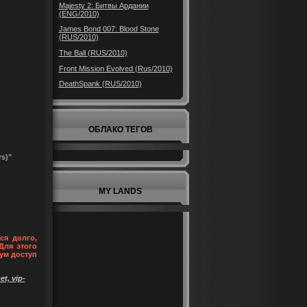
Majesty 2: Битвы Ардании
(ENG/2010)
James Bond 007: Blood Stone
(RUS/2010)
The Ball (RUS/2010)
Front Mission Evolved (Rus/2010)
DeathSpank (RUS/2010)
ОБЛАКО ТЕГОВ
rs)"
MY LANDS
ся долго,
Для этого
ум доступ
t, vip-