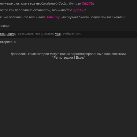
 можете скачать весь необходимый Софт для игр
ЗДЕСЬ
!
наете как бесплатно скачивать, то читайте
ЗДЕСЬ
!
ки не рабочие, то напишите
Админу
, материал будет исправлен или удалён!
пления:
tion (Экшен)
|
Просмотров
: 565 |
Добавил
:
vital
|
Рейтинг
:
0.0
/
0
нтариев
:
0
Добавлять комментарии могут только зарегистрированные пользователи.
[
Регистрация
|
Вход
]