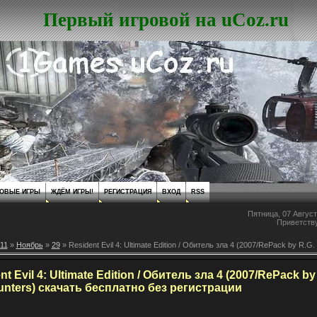
Первый игровой на uCoz.ru
ОВЫЕ ИГРЫ
ЖДЁМ ИГРЫ!
РЕГИСТРАЦИЯ
ВХОД
RSS
Пятница, 07 Август
Приветств
11
»
Ноябрь
»
29
» Resident Evil 4: Ultimate Edition / Обитель зла 4 (2007/RePack by R.G.
nt Evil 4: Ultimate Edition / Обитель зла 4 (2007/RePack by
unters) скачать бесплатно без регистрации