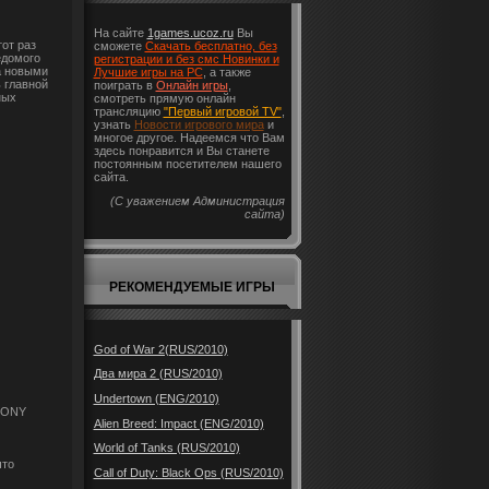
На сайте
1games.ucoz.ru
Вы
от раз
сможете
Скачать бесплатно, без
едомого
регистрации и без смс Новинки и
а новыми
Лучшие игры на PC
, а также
 главной
поиграть в
Онлайн игры
,
ных
смотреть прямую онлайн
трансляцию
"Первый игровой TV"
,
узнать
Новости игрового мира
и
многое другое. Надеемся что Вам
здесь понравится и Вы станете
постоянным посетителем нашего
сайта.
(С уважением Администрация
сайта)
РЕКОМЕНДУЕМЫЕ ИГРЫ
God of War 2(RUS/2010)
Два мира 2 (RUS/2010)
Undertown (ENG/2010)
"SONY
Alien Breed: Impact (ENG/2010)
World of Tanks (RUS/2010)
что
Call of Duty: Black Ops (RUS/2010)