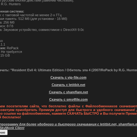
 русские кнопки действий [заменив числовые].
 R.G. Hunters
нная система:
 с тактовой частотой не менее 2-х ГГц
ая память: 512 Мб (для установки - 16 Мб)
а: 256 Мб
ск: 8 Гб
а: Звуковое устройство, совместимое с DirectX® 9.0с
so
.1.1
ния:
RePack
Не требуется
.15 GB
чать: "Resident Evil 4: Ultimate Edition / Обитель зла 4 (2007/RePack by R.G. Hunte
Скачать с vip-file.com
Скачать с letitbit.net
Скачать с shareflare.net
Скачать с sms4file.com
ем посетителям сайта, что бесплатно файлы с Файлообменников скачивают
советуем приобретать Премиум доступ для быстрого и удобного скачивания! 
по ссылке на файлообменник, нажмите СКАЧАТЬ БЫСТРО и Вы получите Преми
й бесплатно!
рограмму для более удобного и быстрого скачивания с letitbit.net, shareflare.ne
 SkyMonk Client