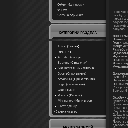
Обмен баннерами
Форум
Леон Кенн
Связь с Админом
ему будут
паразита 
подробнос
героиней 
бонусов –
КАТЕГОРИИ РАЗДЕЛА
Информац
Название
Год:
4 фе
Жанр:
Acti
Action (Экшен)
Разработ
RPG (РПГ)
Издатель
Издатель 
Arcade (Аркады)
Язык инт
Strategy (Стратегии)
Язык озв
Мультипл
Simulators (Симуляторы)
Дополни
Sport (Спортивные)
Лучший su
Adventure (Приключения)
Неповтори
Продвинут
Logic (Логические)
Совершенн
Quest (Квест)
Бонусы: 5
Various (Разные)
Особенно
Mini games (Мини игры)
Данная сбо
Добавлена
Софт для игр
Добавлены
PlayStatio
•
Заявка на игру
Добавлены
Добавлены
Яркость л
сделало е
АРХИВ ЗАПИСЕЙ