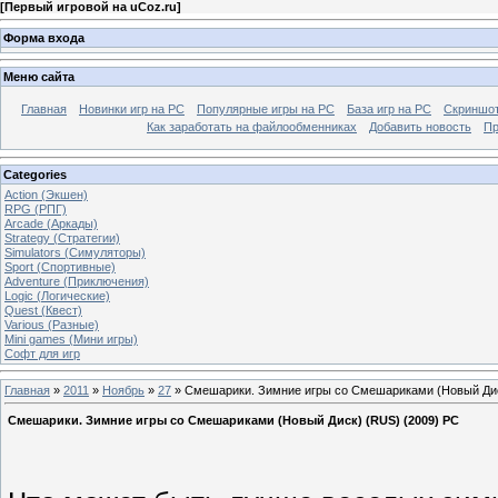
[
Первый игровой на uCoz.ru
]
Форма входа
Меню сайта
Главная
Новинки игр на PC
Популярные игры на PC
База игр на РС
Скриншот
Как заработать на файлообменниках
Добавить новость
Пр
Categories
Action (Экшен)
RPG (РПГ)
Arcade (Аркады)
Strategy (Стратегии)
Simulators (Симуляторы)
Sport (Спортивные)
Adventure (Приключения)
Logic (Логические)
Quest (Квест)
Various (Разные)
Mini games (Мини игры)
Софт для игр
Главная
»
2011
»
Ноябрь
»
27
» Смешарики. Зимние игры со Смешариками (Новый Дис
Смешарики. Зимние игры со Смешариками (Новый Диск) (RUS) (2009) PC