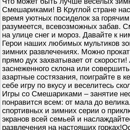
Что может быть лучше веселых зимн
Смешариками! В Круглой стране на
время уютных посиделок за горячим
разумеется, всевозможных забав. См
на улице снег и мороз. Давайте к н
Герои наших любимых мультиков зов
зимних развлечениях. Можно прокат
прямо дух захватывает от скорости!
заснеженного склона или совершить 
азартные состязания, поиграйте в к
себе игру по вкусу и веселитесь ско
Игры со Смешариками – занятие нес
понравится всем: от мала до велика
спортивных и зимних серии о прикл
экранов всей семьей и наслаждайтес
развлечения на настоящих горках!О