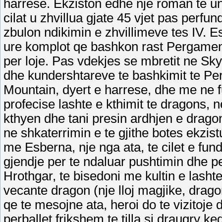
harrese. Ekziston edhe nje roman te uni
cilat u zhvillua gjate 45 vjet pas perfund
zbulon ndikimin e zhvillimeve tes IV. 
ure komplot qe bashkon rast Pergamenat
per loje. Pas vdekjes se mbretit ne Sky
dhe kundershtareve te bashkimit te Pe
Mountain, dyert e harrese, dhe me ne fu
profecise lashte e kthimit te dragons, 
kthyen dhe tani presin ardhjen e dragon
ne shkaterrimin e te gjithe botes ekzis
me Esberna, nje nga ata, te cilet e fundi
gjendje per te ndaluar pushtimin dhe per
Hrothgar, te bisedoni me kultin e lasht
vecante dragon (nje lloj magjike, drag
qe te mesojne ata, heroi do te vizitoje 
perballet frikshem te tilla si draugry 