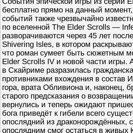
События эпической игры из серии El
бесплатно прямо на данный момент,
событий также чрезвычайно известн
по вселенной The Elder Scrolls — Infe
разворачиваются через 45 лет посл
Shivering Isles, в котором раскрыв
что роман сумеет быть сюжетным мо
Elder Scrolls IV и новой части игры.
в Скайриме разразилась гражданск
противниками вхождения в состав 
гора, врата Обливиона и, наконец,
старого предсказания о возвращени
вернулись и теперь ожидают пришес
бога приведёт к гибели всего сущес
опослядний из драконорождённых, с
опослядним смог остаться в живых 