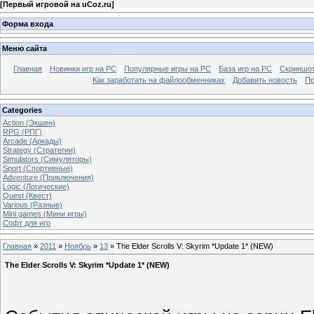
[
Первый игровой на uCoz.ru
]
Форма входа
Меню сайта
Главная
Новинки игр на PC
Популярные игры на PC
База игр на РС
Скриншот
Как заработать на файлообменниках
Добавить новость
Пр
Categories
Action (Экшен)
RPG (РПГ)
Arcade (Аркады)
Strategy (Стратегии)
Simulators (Симуляторы)
Sport (Спортивные)
Adventure (Приключения)
Logic (Логические)
Quest (Квест)
Various (Разные)
Mini games (Мини игры)
Софт для игр
Главная
»
2011
»
Ноябрь
»
13
» The Elder Scrolls V: Skyrim *Update 1* (NEW)
The Elder Scrolls V: Skyrim *Update 1* (NEW)