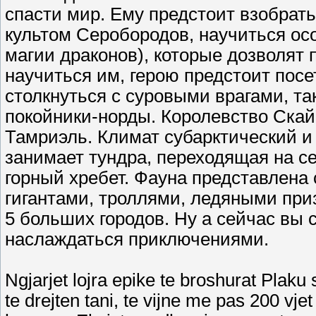
спасти мир. Ему предстоит взобрать
культом Серобородов, научиться ос
магии драконов), которые дозволят 
научиться им, герою предстоит пос
столкнуться с суровыми врагами, т
покойники-норды. Королевство Скай
Тамриэль. Климат субарктический и
занимает тундра, переходящая на с
горный хребет. Фауна представлена
гигантами, троллями, ледяными при
5 больших городов. Ну а сейчас вы 
наслаждаться приключениями.
Ngjarjet lojra epike te broshurat Plaku
te drejten tani, te vijne me pas 200 vje