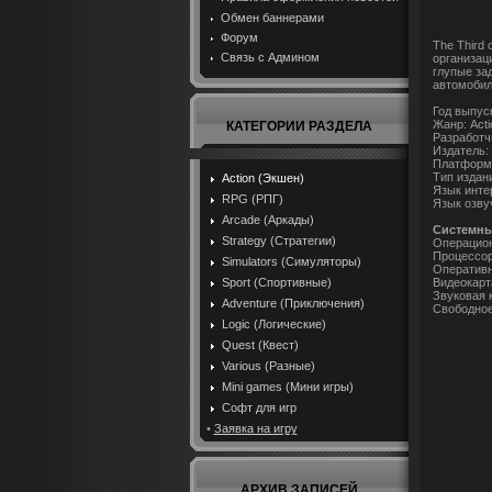
Обмен баннерами
Форум
The Third
Связь с Админом
организац
глупые за
автомобиль
Год выпуск
Жанр: Actio
КАТЕГОРИИ РАЗДЕЛА
Разработчик
Издатель:
Платформ
Тип издан
Action (Экшен)
Язык инте
RPG (РПГ)
Язык озву
Arcade (Аркады)
Cистемны
Strategy (Стратегии)
Операцион
Процессор:
Simulators (Симуляторы)
Оперативн
Видеокарт
Sport (Спортивные)
Звуковая 
Adventure (Приключения)
Свободное
Logic (Логические)
Quest (Квест)
Various (Разные)
Mini games (Мини игры)
Софт для игр
•
Заявка на игру
АРХИВ ЗАПИСЕЙ