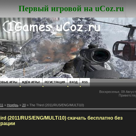
Первый игровой на uCoz.ru
ОВЫЕ ИГРЫ
ЖДЁМ ИГРЫ!
РЕГИСТРАЦИЯ
ВХОД
RSS
Воскресенье, 09 Август
Приветств
11
»
Ноябрь
»
20
» The Third (2011/RUS/ENG/MULTi10)
ird (2011/RUS/ENG/MULTi10) скачать бесплатно без
трации