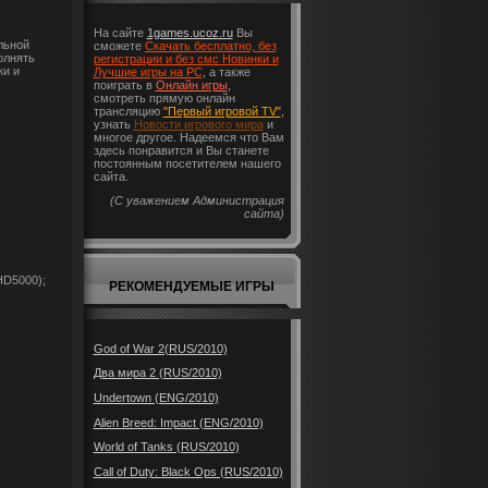
На сайте
1games.ucoz.ru
Вы
льной
сможете
Скачать бесплатно, без
олнять
регистрации и без смс Новинки и
ки и
Лучшие игры на PC
, а также
поиграть в
Онлайн игры
,
смотреть прямую онлайн
трансляцию
"Первый игровой TV"
,
узнать
Новости игрового мира
и
многое другое. Надеемся что Вам
здесь понравится и Вы станете
постоянным посетителем нашего
сайта.
(С уважением Администрация
сайта)
HD5000);
РЕКОМЕНДУЕМЫЕ ИГРЫ
God of War 2(RUS/2010)
Два мира 2 (RUS/2010)
Undertown (ENG/2010)
Alien Breed: Impact (ENG/2010)
World of Tanks (RUS/2010)
Call of Duty: Black Ops (RUS/2010)