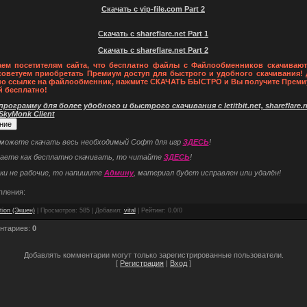
Скачать с vip-file.com Part 2
Скачать с shareflare.net Part 1
Скачать с shareflare.net Part 2
ем посетителям сайта, что бесплатно файлы с Файлообменников скачивают
советуем приобретать Премиум доступ для быстрого и удобного скачивания! 
по ссылке на файлообменник, нажмите СКАЧАТЬ БЫСТРО и Вы получите Преми
й бесплатно!
рограмму для более удобного и быстрого скачивания с letitbit.net, shareflare.ne
 SkyMonk Client
 можете скачать весь необходимый Софт для игр
ЗДЕСЬ
!
наете как бесплатно скачивать, то читайте
ЗДЕСЬ
!
ки не рабочие, то напишите
Админу
, материал будет исправлен или удалён!
пления:
tion (Экшен)
|
Просмотров
: 585 |
Добавил
:
vital
|
Рейтинг
:
0.0
/
0
нтариев
:
0
Добавлять комментарии могут только зарегистрированные пользователи.
[
Регистрация
|
Вход
]