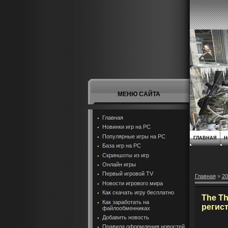
МЕНЮ САЙТА
Главная
Новинки игр на PC
Популярные игры на PC
ГЛАВНАЯ
Н
База игр на РС
Скриншоты из игр
Онлайн игры
Первый игровой TV
Главная
»
20
Новости игрового мира
Как скачать игру бесплатно
The Th
Как заработать на
регис
файлообменниках
Добавить новость
Правила оформления новостей