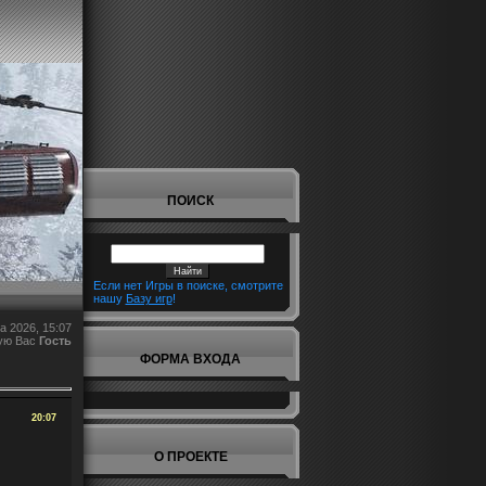
ПОИСК
Если нет Игры в поиске, смотрите
нашу
Базу игр
!
а 2026, 15:07
ую Вас
Гость
ФОРМА ВХОДА
20:07
О ПРОЕКТЕ