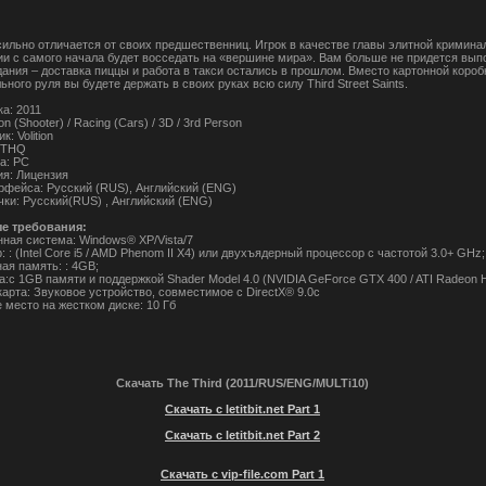
 сильно отличается от своих предшественниц. Игрок в качестве главы элитной кримина
ии с самого начала будет восседать на «вершине мира». Вам больше не придется вып
дания – доставка пиццы и работа в такси остались в прошлом. Вместо картонной короб
ного руля вы будете держать в своих руках всю силу Third Street Saints.
а: 2011
n (Shooter) / Racing (Cars) / 3D / 3rd Person
: Volition
 THQ
а: PC
ия: Лицензия
рфейса: Русский (RUS), Английский (ENG)
чки: Русский(RUS) , Английский (ENG)
е требования:
ная система: Windows® XP/Vista/7
 : (Intel Core i5 / AMD Phenom II X4) или двухъядерный процессор с частотой 3.0+ GHz;
ая память: : 4GB;
а:с 1GB памяти и поддержкой Shader Model 4.0 (NVIDIA GeForce GTX 400 / ATI Radeon 
карта: Звуковое устройство, совместимое с DirectX® 9.0с
 место на жестком диске: 10 Гб
Скачать The Third (2011/RUS/ENG/MULTi10)
Скачать с letitbit.net Part 1
Скачать с letitbit.net Part 2
Скачать с vip-file.com Part 1