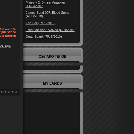
Majesty 2: Битвы Ардании
(ENG/2010)
James Bond 007: Blood Stone
(RUS/2010)
The Ball (RUS/2010)
ся долго,
Front Mission Evolved (Rus/2010)
Для этого
ум доступ
DeathSpank (RUS/2010)
t, vip-
ОБЛАКО ТЕГОВ
MY LANDS