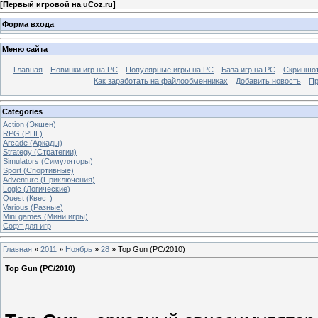
[
Первый игровой на uCoz.ru
]
Форма входа
Меню сайта
Главная
Новинки игр на PC
Популярные игры на PC
База игр на РС
Скриншот
Как заработать на файлообменниках
Добавить новость
Пр
Categories
Action (Экшен)
RPG (РПГ)
Arcade (Аркады)
Strategy (Стратегии)
Simulators (Симуляторы)
Sport (Спортивные)
Adventure (Приключения)
Logic (Логические)
Quest (Квест)
Various (Разные)
Mini games (Мини игры)
Софт для игр
Главная
»
2011
»
Ноябрь
»
28
» Top Gun (PC/2010)
Top Gun (PC/2010)