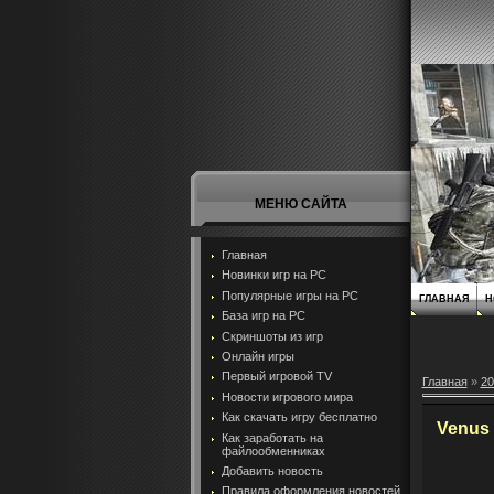
МЕНЮ САЙТА
Главная
Новинки игр на PC
Популярные игры на PC
ГЛАВНАЯ
Н
База игр на РС
Скриншоты из игр
Онлайн игры
Первый игровой TV
Главная
»
20
Новости игрового мира
Как скачать игру бесплатно
Venus 
Как заработать на
файлообменниках
Добавить новость
Правила оформления новостей