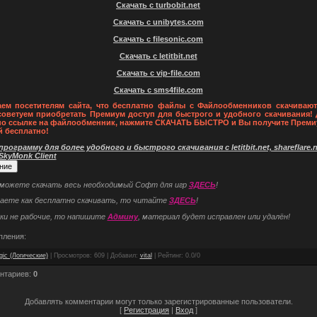
Скачать с turbobit.net
Скачать с unibytes.com
Скачать с filesonic.com
Скачать с letitbit.net
Скачать с vip-file.com
Скачать с sms4file.com
ем посетителям сайта, что бесплатно файлы с Файлообменников скачивают
советуем приобретать Премиум доступ для быстрого и удобного скачивания! 
по ссылке на файлообменник, нажмите СКАЧАТЬ БЫСТРО и Вы получите Преми
й бесплатно!
рограмму для более удобного и быстрого скачивания с letitbit.net, shareflare.ne
 SkyMonk Client
 можете скачать весь необходимый Софт для игр
ЗДЕСЬ
!
наете как бесплатно скачивать, то читайте
ЗДЕСЬ
!
ки не рабочие, то напишите
Админу
, материал будет исправлен или удалён!
пления:
gic (Логические)
|
Просмотров
: 609 |
Добавил
:
vital
|
Рейтинг
:
0.0
/
0
нтариев
:
0
Добавлять комментарии могут только зарегистрированные пользователи.
[
Регистрация
|
Вход
]