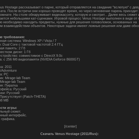
us Hostage рассказывает о парне, который отправляется на свидание "вслепую" с дев
чата. После встречи они хорошо проводят время, но через мгновение парень приходит 
омнате. На столе обнаруживает видеокассету, которую и смотрит... Далее весь сюжет 
ается небольшими кат-сценками. Игровой процесс Venus Hostage выполнен в виде от 
ою необходимо находить предметы, нужные для решения головоломок, основанных на
м взаимодействии объектов. Некоторые задачи имеют ложные решения или даже обх
е требования:
ая система: Windows XP / Vista / 7
 Dual Core с тактовой частотой 2.4 ГГц
ая память: 2 Гб
естком диске: 1 Гб
стройство: совместимое с DirectX 9.0с
а: с 256 Мб видеопамяти (NVIDIA Geforce 8600GT)
а: 2011
/Adventure
а: PC
к: Mirage-lab Team
Mirage-lab Team
ия: Пиратка
рфейса: Русский
чки: Русский
 Присутствует (Patch-THETA)
48 MB
сти игры:
ельный сюжет.
нный интерфейс.
 графика.
[/center]
Скачать Venus Hostage (2011/Rus):