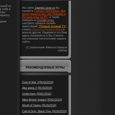
ушкой из
На сайте
1games.ucoz.ru
Вы
в себя в
сможете
Скачать бесплатно, без
игры
регистрации и без смс Новинки и
первого
Лучшие игры на PC
, а также
поиграть в
Онлайн игры
,
одные
смотреть прямую онлайн
трансляцию
"Первый игровой TV"
,
узнать
Новости игрового мира
и
многое другое. Надеемся что Вам
здесь понравится и Вы станете
постоянным посетителем нашего
сайта.
(С уважением Администрация
сайта)
РЕКОМЕНДУЕМЫЕ ИГРЫ
God of War 2(RUS/2010)
Два мира 2 (RUS/2010)
Undertown (ENG/2010)
Alien Breed: Impact (ENG/2010)
World of Tanks (RUS/2010)
Call of Duty: Black Ops (RUS/2010)