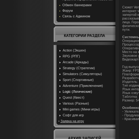
Обмен баннерами
Сюжет Ven
Форум
интернет 
запертой к
Связь с Админом
рассказыв
лица. Гер
физическо
пути.
КАТЕГОРИИ РАЗДЕЛА
Системны
Операционн
Процессор:
Оперативн
Action (Экшен)
Место на ж
Звуковое у
RPG (РПГ)
Видеокарт
Arcade (Аркады)
Год выпуск
Strategy (Стратегии)
Жанр: FPS
Simulators (Симуляторы)
Платформ
Разработчи
Sport (Спортивные)
Издатель: 
Тип издан
Adventure (Приключения)
Язык инте
Logic (Логические)
Язык озву
Таблэтка:
Quest (Квест)
Размер: 5
Various (Разные)
Особенно
Mini games (Мини игры)
- Увлекат
- Продума
Софт для игр
- Красивая
•
Заявка на игру
АРХИВ ЗАПИСЕЙ