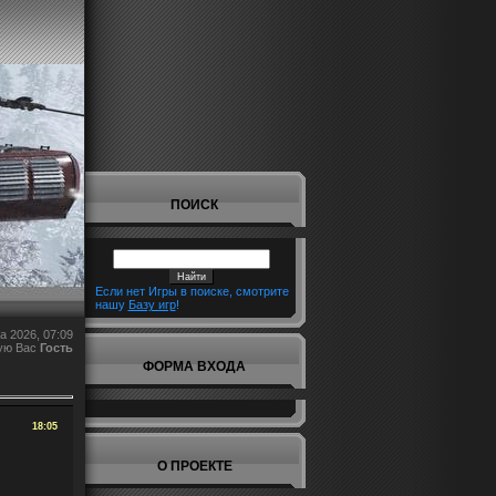
ПОИСК
Если нет Игры в поиске, смотрите
нашу
Базу игр
!
а 2026, 07:09
ую Вас
Гость
ФОРМА ВХОДА
18:05
О ПРОЕКТЕ