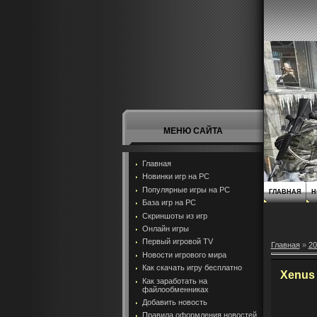
МЕНЮ САЙТА
Главная
Новинки игр на PC
Популярные игры на PC
ГЛАВНАЯ
Н
База игр на РС
Скриншоты из игр
Онлайн игры
Первый игровой TV
Главная
»
20
Новости игрового мира
Как скачать игру бесплатно
Xenus 
Как заработать на
файлообменниках
Добавить новость
Правила оформления новостей