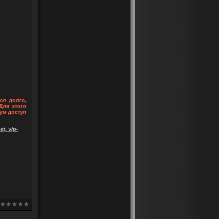
ся долго,
Для этого
ум доступ
t, vip-