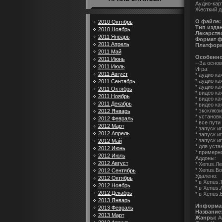
Аудио-карт
Жесткий ди
О файле:
2010 Октябрь
Тип изда
2010 Ноябрь
Лекарств
2011 Январь
Формат ф
2011 Апрель
Платформ
2011 Май
Особенно
2011 Июнь
--За основ
2011 Июль
Игра:
2011 Август
* аудио ка
* аудио к
2011 Сентябрь
* аудио к
2011 Октябрь
* видео ка
2011 Ноябрь
* видео к
2011 Декабрь
* видео к
* эксклюз
2012 Январь
* установк
2012 Февраль
* все пут
2012 Март
* запуск и
2012 Апрель
* запуск и
* запуск 
2012 Май
* для уст
2012 Июнь
* примерн
2012 Июль
Аддоны:
2012 Август
* Xenus.Л
* Xenus.Б
2012 Сентябрь
Удалено:
2012 Октябрь
* в Xenus.
2012 Ноябрь
* в Xenus.
2012 Декабрь
* в Xenus
2013 Январь
Информац
2013 Февраль
Название
2013 Март
Жанры:
Ac