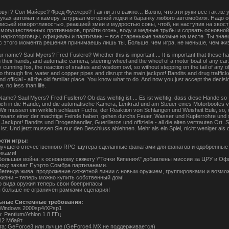
зовут? Сол Майерс? Фред Фуслеро? Так ли это важно… Важно, что эти руки все так же 
руках автомат и камеру, штурвал моторной лодки и баранку любого автомобиля. Надо 
лисьей изворотливостью, реакцией змеи и мудростью совы, чтоб, не наступив на хвост
 могущественных противников, пройти огонь, воду и медные трубы и сорвать основной
 наркоторговцы, официалы и партизаны – все старенькые знакомые на месте. Ты знае
 с этого момента решения принимаешь лишь ты. Больше, чем игра, не меньше, чем жиз
r name? Saul Myers? Fred Fuslero? Whether this is important ... It is important that these h
n their hands, and automatic camera, steering wheel and the wheel of a motor boat of any ca
y cunning fox, the reaction of snakes and wisdom owl, so without stepping on the tail of any o
 through fire, water and copper pipes and disrupt the main jackpot! Bandits and drug traffick
and official - all the old familiar place. You know what to do. And now you just accept the decis
, no less than life.
 Name? Saul Myers? Fred Fuslero? Ob das wichtig ist ... Es ist wichtig, dass diese Hande so
lich in die Hande, und die automatische Kamera, Lenkrad und am Steuer eines Motorbootes 
 Wir mussen ein wirklich schlauer Fuchs, der Reaktion von Schlangen und Weisheit Eule, so, 
hwanz einer der machtige Feinde haben, gehen durchs Feuer, Wasser und Kupferrohre und s
 Jackpot! Bandits und Drogenhandler, Guerilleros und offizielle - all die alten vertrauten Ort. 
ist. Und jetzt mussen Sie nur den Beschluss ablehnen. Mehr als ein Spiel, nicht weniger als
сти игры:
лучшего отечественного RPG-шутера сделанные фанатами для фанатов и одобренные
иками!
Большая война: к основному сюжету \"Точки Кипения\" добавлены миссии за ЦРУ и Оф
зод: захват Пуэрто Сомбра партизанами.
Легенда жива: продолжение сюжетной линии с новым оружием, группировками и возмо
жизни – теперь можно купить собственный дом!
го вида оружия теперь свои боеприпасы
ы больше не ограничен рамками сценария!
ные Системные требования:
Windows 2000sp4/XPsp1
 Pentium/Athlon 1.8 ГГц
12 Мбайт
та: GeForce3 или лучше (GeForce4 MX не поддерживается)