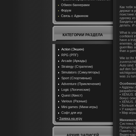
Обмен баннерами
Как тебя 
Форум
держат в 
поистине 
Связь с Админом
одному из
Бандиты и
делать. И
What is you
КАТЕГОРИИ РАЗДЕЛА
confident i
have a trul
enemies, go
guerrillas 
Action (Экшен)
than a game
RPG (РПГ)
Wie ist Ihr
Arcade (Аркады)
zuversicht
Auto sind.
Strategy (Стратегии)
auf den Sc
Simulators (Симуляторы)
wichtigsten
was zu tun 
Sport (Спортивные)
Особенно
Adventure (Приключения)
• Аддоны 
Logic (Логические)
разработч
• XENUS. 
Quest (Квест)
бонус-эпи
Various (Разные)
• XENUS. 
• Больше 
Mini games (Мини игры)
• У каждо
• Мир игр
Софт для игр
•
Заявка на игру
Минималь
Система: 
Процессор:
Память: 5
Видео-кар
АРХИВ ЗАПИСЕЙ