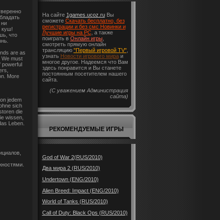
уверенно
На сайте
1games.ucoz.ru
Вы
обладать
сможете
Скачать бесплатно, без
 ни
регистрации и без смс Новинки и
 куш!
Лучшие игры на PC
, а также
шь, что
поиграть в
Онлайн игры
,
нь.
смотреть прямую онлайн
трансляцию
"Первый игровой TV"
,
ands are as
узнать
Новости игрового мира
и
r. We must
многое другое. Надеемся что Вам
f powerful
здесь понравится и Вы станете
ers,
постоянным посетителем нашего
ion. More
сайта.
(С уважением Администрация
сайта)
von jedem
ohne sich
toren die
Sie wissen,
 das Leben.
РЕКОМЕНДУЕМЫЕ ИГРЫ
ициалов,
God of War 2(RUS/2010)
жностями.
Два мира 2 (RUS/2010)
Undertown (ENG/2010)
Alien Breed: Impact (ENG/2010)
World of Tanks (RUS/2010)
Call of Duty: Black Ops (RUS/2010)