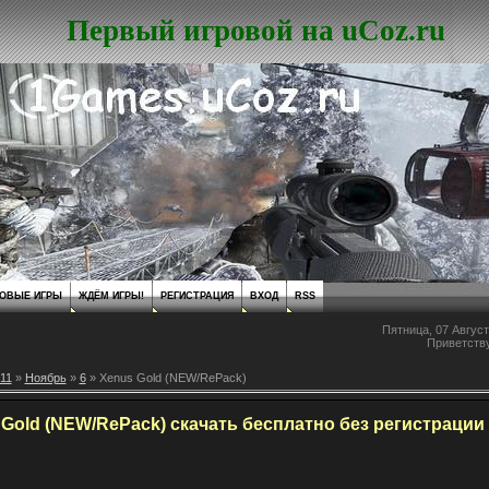
Первый игровой на uCoz.ru
ОВЫЕ ИГРЫ
ЖДЁМ ИГРЫ!
РЕГИСТРАЦИЯ
ВХОД
RSS
Пятница, 07 Август
Приветств
11
»
Ноябрь
»
6
» Xenus Gold (NEW/RePack)
Gold (NEW/RePack) скачать бесплатно без регистрации