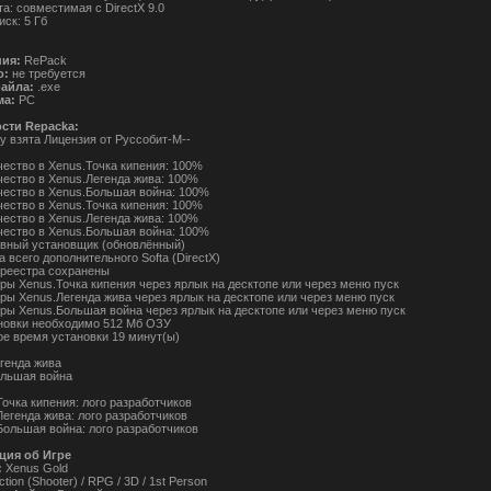
а: совместимая с DirectX 9.0
ск: 5 Гб
ния:
RePack
о:
не требуется
айла:
.exe
а:
PC
сти Repacka:
у взята Лицензия от Руссобит-М--
чество в Xenus.Точка кипения: 100%
ачество в Xenus.Легенда жива: 100%
ачество в Xenus.Большая война: 100%
чество в Xenus.Точка кипения: 100%
ачество в Xenus.Легенда жива: 100%
ачество в Xenus.Большая война: 100%
ивный установщик (обновлённый)
а всего дополнительного Softa (DirectX)
и реестра сохранены
гры Xenus.Точка кипения через ярлык на десктопе или через меню пуск
гры Xenus.Легенда жива через ярлык на десктопе или через меню пуск
игры Xenus.Большая война через ярлык на десктопе или через меню пуск
ановки необходимо 512 Мб ОЗУ
ое время установки 19 минут(ы)
егенда жива
ольшая война
Точка кипения: лого разработчиков
Легенда жива: лого разработчиков
.Большая война: лого разработчиков
ия об Игре
:
Xenus Gold
tion (Shooter) / RPG / 3D / 1st Person