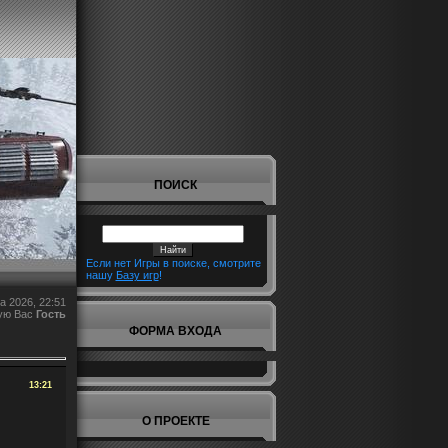
ПОИСК
Если нет Игры в поиске, смотрите
нашу
Базу игр
!
а 2026, 22:51
ую Вас
Гость
ФОРМА ВХОДА
13:21
О ПРОЕКТЕ