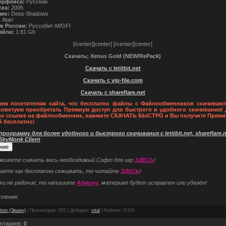
ерфейса:
Русский
ска:
2005
чик:
Deep Shadows
:
Atari
в России:
Руссобит-М/GFI
айла:
1.81 Gb
[/center][center]
[/center][center]
Скачать; Xenus Gold (NEW/RePack)
Скачать с letitbit.net
Скачать с vip-file.com
Скачать с shareflare.net
ем посетителям сайта, что бесплатно файлы с Файлообменников скачивают
советуем приобретать Премиум доступ для быстрого и удобного скачивания! 
по ссылке на файлообменник, нажмите СКАЧАТЬ БЫСТРО и Вы получите Преми
й бесплатно!
рограмму для более удобного и быстрого скачивания с letitbit.net, shareflare.ne
 SkyMonk Client
 можете скачать весь необходимый Софт для игр
ЗДЕСЬ
!
наете как бесплатно скачивать, то читайте
ЗДЕСЬ
!
ки не рабочие, то напишите
Админу
, материал будет исправлен или удалён!
пления:
tion (Экшен)
|
Просмотров
: 852 |
Добавил
:
vital
|
Рейтинг
:
0.0
/
0
нтариев
:
0