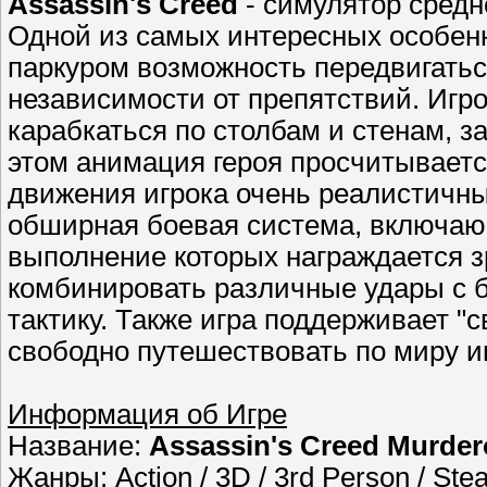
Assassin's Creed
- симулятор средн
Одной из самых интересных особен
паркуром возможность передвигатьс
независимости от препятствий. Игр
карабкаться по столбам и стенам, за
этом анимация героя просчитываетс
движения игрока очень реалистичным
обширная боевая система, включаю
выполнение которых награждается зр
комбинировать различные удары с б
тактику. Также игра поддерживает "с
свободно путешествовать по миру игр
Информация об Игре
Название:
Assassin's Creed Murder
Жанры: Action / 3D / 3rd Person / Stea