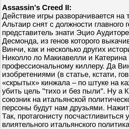
Assassin's Creed II:
Действие игры разворачивается на т
Альтаир снят с должности главного 
представитель знати Эцио Аудиторе
Десмонда, из генов которого выкач
Винчи, как и несколько других исто
Николло ло Макиавелли и Катерина 
профессиональному киллеру. Да Ви
изобретениями (в статье, кстати, го
«скрытых» кинжала – по штуке на ка
убить цель "тихо и без пыли". Ну а
союзник на итальянской политическ
персоны будут нам друзьями. Нажить
Так, протагонисту посчастливиться 
влиятельного итальянского политик