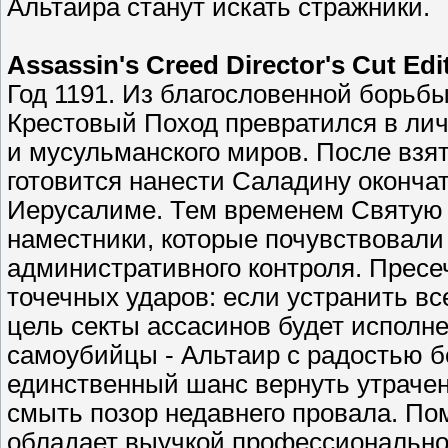
Альтаира станут искать стражники.
Assassin's Creed Director's Cut Edi
Год 1191. Из благословенной борьб
Крестовый Поход превратился в ли
и мусульманского миров. После взя
готовится нанести Саладину оконча
Иерусалиме. Тем временем Святую
наместники, которые почувствовал
административного контроля. Пресе
точечных ударов: если устранить все
цель секты ассасинов будет исполн
самоубийцы - Альтаир с радостью бе
единственный шанс вернуть утрачен
смыть позор недавнего провала. По
обладает выучкой профессионально