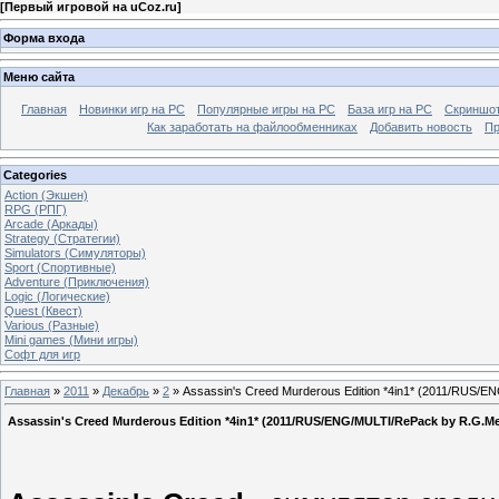
[
Первый игровой на uCoz.ru
]
Форма входа
Меню сайта
Главная
Новинки игр на PC
Популярные игры на PC
База игр на РС
Скриншот
Как заработать на файлообменниках
Добавить новость
Пр
Categories
Action (Экшен)
RPG (РПГ)
Arcade (Аркады)
Strategy (Стратегии)
Simulators (Симуляторы)
Sport (Спортивные)
Adventure (Приключения)
Logic (Логические)
Quest (Квест)
Various (Разные)
Mini games (Мини игры)
Софт для игр
Главная
»
2011
»
Декабрь
»
2
» Assassin's Creed Murderous Edition *4in1* (2011/RUS/
Assassin's Creed Murderous Edition *4in1* (2011/RUS/ENG/MULTI/RePack by R.G.М