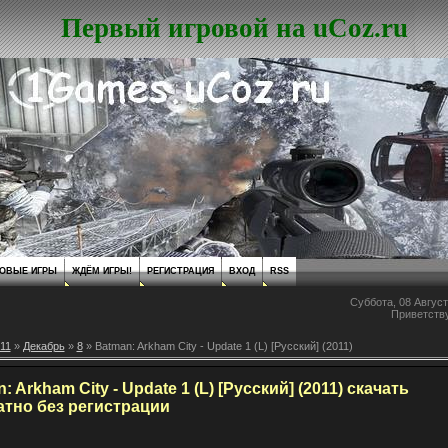
Первый игровой на uCoz.ru
ОВЫЕ ИГРЫ
ЖДЁМ ИГРЫ!
РЕГИСТРАЦИЯ
ВХОД
RSS
Суббота, 08 Август
Приветств
11
»
Декабрь
»
8
» Batman: Arkham City - Update 1 (L) [Русский] (2011)
: Arkham City - Update 1 (L) [Русский] (2011) скачать
атно без регистрации