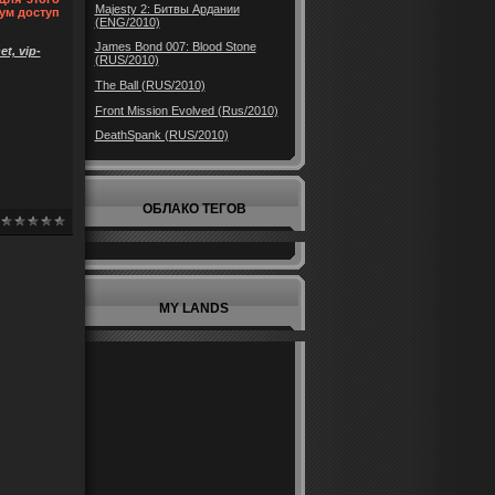
Majesty 2: Битвы Ардании
ум доступ
(ENG/2010)
James Bond 007: Blood Stone
t, vip-
(RUS/2010)
The Ball (RUS/2010)
Front Mission Evolved (Rus/2010)
DeathSpank (RUS/2010)
ОБЛАКО ТЕГОВ
MY LANDS