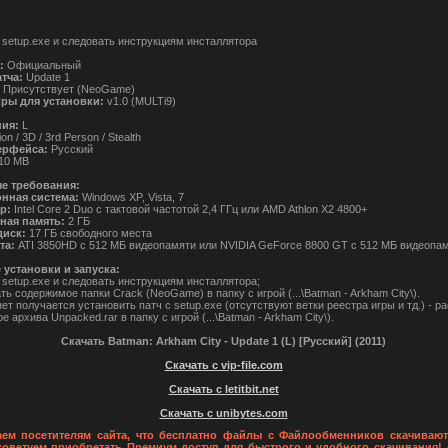
 setup.exe и следовать инструкциям инсталлятора
:
Официальный
тча:
Update 1
Присутствует (NeoGame)
гры для установки:
v1.0 (MULTi9)
ния:
L
on / 3D / 3rd Person / Stealth
ерфейса:
Русский
10 MB
е требования:
нная система:
Windows XP, Vista, 7
р:
Intel Core 2 Duo с тактовой частотой 2,4 ГГц или AMD Athlon X2 4800+
ная память:
2 ГБ
диск:
17 ГБ свободного места
та:
ATI 3850HD с 512 МБ видеопамяти или NVIDIA GeForce 8800 GT с 512 МБ видеопа
установки и запуска:
 setup.exe и следовать инструкциям инсталлятора;
ь содержимое папки Crack (NeoGame) в папку с игрой (...\Batman - Arkham City\).
нет получается установить патч с setup.exe (отсутствуют ветки реестра игры и тд.) - р
 архива Unpacked.rar в папку с игрой (...\Batman - Arkham City\).
Скачать Batman: Arkham City - Update 1 (L) [Русский] (2011)
Скачать с vip-file.com
Скачать с letitbit.net
Скачать с unibytes.com
ем посетителям сайта, что бесплатно файлы с Файлообменников скачивают
советуем приобретать Премиум доступ для быстрого и удобного скачивания! 