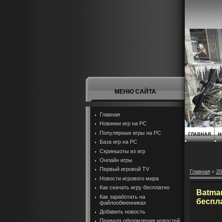
МЕНЮ САЙТА
Главная
Новинки игр на PC
Популярные игры на PC
ГЛАВНАЯ
Н
База игр на РС
Скриншоты из игр
Онлайн игры
Первый игровой TV
Главная
»
20
Новости игрового мира
Как скачать игру бесплатно
Batman
Как заработать на
беспл
файлообменниках
Добавить новость
Правила оформления новостей