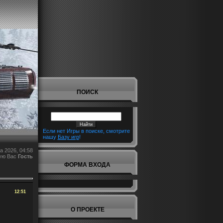
ПОИСК
Если нет Игры в поиске, смотрите
нашу
Базу игр
!
а 2026, 04:58
ую Вас
Гость
ФОРМА ВХОДА
12:51
О ПРОЕКТЕ