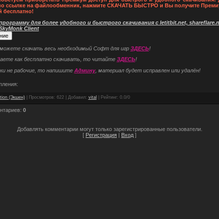
по ссылке на файлообменник, нажмите СКАЧАТЬ БЫСТРО и Вы получите Преми
й бесплатно!
рограмму для более удобного и быстрого скачивания с letitbit.net, shareflare.ne
 SkyMonk Client
 можете скачать весь необходимый Софт для игр
ЗДЕСЬ
!
наете как бесплатно скачивать, то читайте
ЗДЕСЬ
!
ки не рабочие, то напишите
Админу
, материал будет исправлен или удалён!
пления:
tion (Экшен)
|
Просмотров
: 622 |
Добавил
:
vital
|
Рейтинг
:
0.0
/
0
нтариев
:
0
Добавлять комментарии могут только зарегистрированные пользователи.
[
Регистрация
|
Вход
]