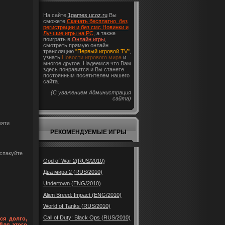
На сайте
1games.ucoz.ru
Вы
сможете
Скачать бесплатно, без
регистрации и без смс Новинки и
Лучшие игры на PC
, а также
поиграть в
Онлайн игры
,
смотреть прямую онлайн
трансляцию
"Первый игровой TV"
,
узнать
Новости игрового мира
и
многое другое. Надеемся что Вам
здесь понравится и Вы станете
постоянным посетителем нашего
сайта.
(С уважением Администрация
сайта)
мяти
РЕКОМЕНДУЕМЫЕ ИГРЫ
аспакуйте
God of War 2(RUS/2010)
Два мира 2 (RUS/2010)
Undertown (ENG/2010)
Alien Breed: Impact (ENG/2010)
World of Tanks (RUS/2010)
Call of Duty: Black Ops (RUS/2010)
ся долго,
Для этого