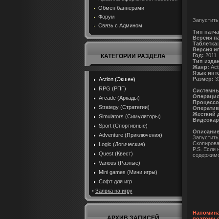
Обмен баннерами
Форум
Запустить
Связь с Админом
Тип патча
Версия па
Таблетка:
Версия и
Год:
2011
КАТЕГОРИИ РАЗДЕЛА
Тип изда
Жанр:
Acti
Язык инт
Размер:
3
Action (Экшен)
RPG (РПГ)
Системны
Операцио
Arcade (Аркады)
Процессо
Strategy (Стратегии)
Оператив
Жесткий 
Simulators (Симуляторы)
Видеокар
Sport (Спортивные)
Описание 
Adventure (Приключения)
Запустить
Скопироват
Logic (Логические)
P.S. Если 
Quest (Квест)
содержимое
Various (Разные)
Mini games (Мини игры)
Софт для игр
•
Заявка на игру
Напомина
АРХИВ ЗАПИСЕЙ
поэтому 