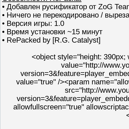
• Добавлен русификатор от ZoG Tea
• Ничего не перекодировано / вырез
• Версия игры: 1.0
• Время установки ~15 минут
• RePacked by [R.G. Catalyst]
<object style="height: 390px
value="http://www.
version=3&feature=player_embe
value="true" /><param name="all
src="http://www.y
version=3&feature=player_embedde
allowfullscreen="true" allowscript