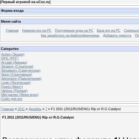
[
Первый игровой на uCoz.ru
]
Форма входа
Меню сайта
Главная
Новинки игр на PC
Популярные игры на PC
База игр на РС
Скриншот
Как заработать на файлообменниках
Добавить новость
Пр
Categories
Action (Экшен)
RPG (РПГ)
Arcade (Аркады)
Strategy (Стратегии)
Simulators (Симуляторы)
Sport (Спортивные)
Adventure (Приключения)
Logic (Логические)
Quest (Квест)
Various (Разные)
Mini games (Мини игры)
Софт для игр
Главная
»
2011
»
Декабрь
»
7
» F1 2011 (2011/RUS/ENG) Rip от R.G.Catalyst
F1 2011 (2011/RUS/ENG) Rip от R.G.Catalyst