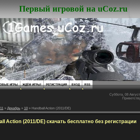
Первый игровой на uCoz.ru
ОВЫЕ ИГРЫ
ЖДЁМ ИГРЫ!
РЕГИСТРАЦИЯ
ВХОД
RSS
Суббота, 08 Август
Приветств
11
»
Декабрь
»
10
» Handball Action (2011/DE)
ll Action (2011/DE) скачать бесплатно без регистрации