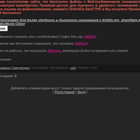
ем посетителям сайта, что бесплатно файлы с Файлообменников скачивают
советуем приобретать Премиум доступ для быстрого и удобного скачивания! 
по ссылке на файлообменник, нажмите СКАЧАТЬ БЫСТРО и Вы получите Преми
й бесплатно!
рограмму для более удобного и быстрого скачивания с letitbit.net, shareflare.ne
 SkyMonk Client
 можете скачать весь необходимый Софт для игр
ЗДЕСЬ
!
наете как бесплатно скачивать, то читайте
ЗДЕСЬ
!
ки не рабочие, то напишите
Админу
, материал будет исправлен или удалён!
пления:
mulators (Симуляторы)
|
Просмотров
: 563 |
Добавил
:
vital
|
Рейтинг
:
0.0
/
0
нтариев
:
0
Добавлять комментарии могут только зарегистрированные пользователи.
[
Регистрация
|
Вход
]