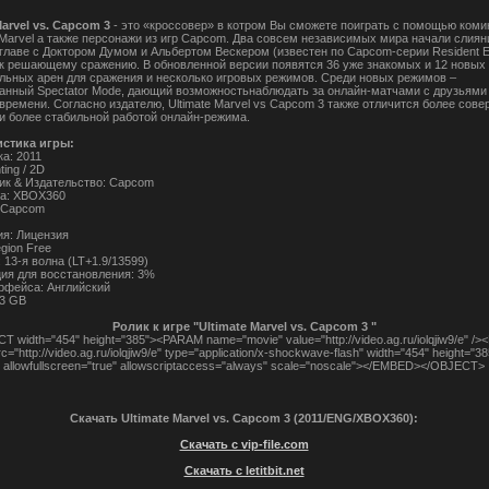
Marvel vs. Capcom 3
- это «кроссовер» в котром Вы сможете поиграть с помощью коми
Marvel а также персонажи из игр Capcom. Два совсем независимых мира начали слияни
 главе с Доктором Думом и Альбертом Вескером (известен по Capcom-серии Resident Ev
 к решающему сражению. В обновленной версии появятся 36 уже знакомых и 12 новых 
льных арен для сражения и несколько игровых режимов. Среди новых режимов –
анный Spectator Mode, дающий возможностьнаблюдать за онлайн-матчами с друзьями
времени. Согласно издателю, Ultimate Marvel vs Capcom 3 также отличится более сов
и более стабильной работой онлайн-режима.
истика игры:
а: 2011
ting / 2D
ик & Издательство: Capcom
а: XBOX360
 Capcom
ия: Лицензия
gion Free
13-я волна (LT+1.9/13599)
я для восстановления: 3%
рфейса: Английский
,3 GB
Ролик к игре "Ultimate Marvel vs. Capcom 3 "
 width="454" height="385"><PARAM name="movie" value="http://video.ag.ru/iolqjiw9/e" /
rc="http://video.ag.ru/iolqjiw9/e" type="application/x-shockwave-flash" width="454" height="38
allowfullscreen="true" allowscriptaccess="always" scale="noscale"></EMBED></OBJECT>
Скачать Ultimate Marvel vs. Capcom 3 (2011/ENG/XBOX360):
Скачать с vip-file.com
Скачать с letitbit.net