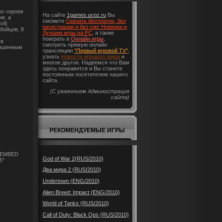
кс-героев
На сайте
1games.ucoz.ru
Вы
е, а
сможете
Скачать бесплатно, без
il)
регистрации и без смс Новинки и
бойцов, 8
Лучшие игры на PC
, а также
поиграть в
Онлайн игры
,
 в
смотреть прямую онлайн
ершенным
трансляцию
"Первый игровой TV"
,
узнать
Новости игрового мира
и
многое другое. Надеемся что Вам
здесь понравится и Вы станете
постоянным посетителем нашего
сайта.
(С уважением Администрация
сайта)
РЕКОМЕНДУЕМЫЕ ИГРЫ
><EMBED
God of War 2(RUS/2010)
5"
Два мира 2 (RUS/2010)
Undertown (ENG/2010)
Alien Breed: Impact (ENG/2010)
World of Tanks (RUS/2010)
Call of Duty: Black Ops (RUS/2010)