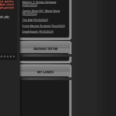
ся долго,
Majesty 2: Битвы Ардании
Для этого
(ENG/2010)
ум доступ
James Bond 007: Blood Stone
(RUS/2010)
t, vip-
The Ball (RUS/2010)
Front Mission Evolved (Rus/2010)
DeathSpank (RUS/2010)
ОБЛАКО ТЕГОВ
MY LANDS