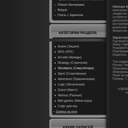
Обмен баннерами
Ultimate 
Форум
компании 
злодеи во
Связь с Админом
готовятся
дополните
востребов
реальном 
балансом 
КАТЕГОРИИ РАЗДЕЛА
Характер
Год выпуск
Жанр: Figh
Action (Экшен)
Разработч
Платформ
RPG (РПГ)
Издатель:
Arcade (Аркады)
Тип издан
Strategy (Стратегии)
Регион: Re
Simulators (Симуляторы)
Прошивка: 
Информаци
Sport (Спортивные)
Язык инте
Размер: 7
Adventure (Приключения)
Logic (Логические)
<OBJECT
Quest (Квест)
s
Various (Разные)
Mini games (Мини игры)
Софт для игр
•
Заявка на игру
АРХИВ ЗАПИСЕЙ