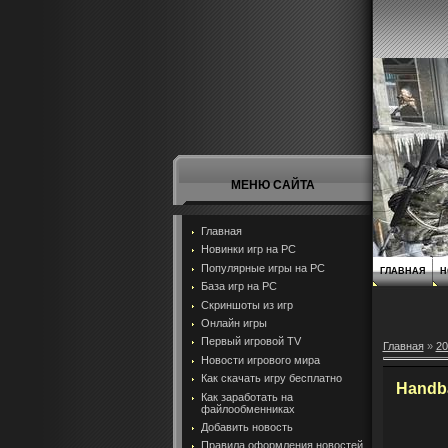
МЕНЮ САЙТА
Главная
Новинки игр на PC
Популярные игры на PC
ГЛАВНАЯ
Н
База игр на РС
Скриншоты из игр
Онлайн игры
Первый игровой TV
Главная
»
20
Новости игрового мира
Как скачать игру бесплатно
Handba
Как заработать на
файлообменниках
Добавить новость
Правила оформления новостей