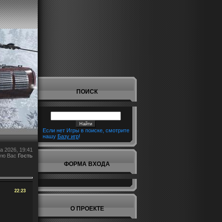
ПОИСК
Если нет Игры в поиске, смотрите
нашу
Базу игр
!
а 2026, 19:41
ую Вас
Гость
ФОРМА ВХОДА
22:23
О ПРОЕКТЕ