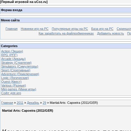
[
Первый игровой на uCoz.ru
]
Форма входа
Меню сайта
Главная
Новинки игр на PC
Популярные игры на PC
База игр на РС
Скриншот
Как заработать на файлообменниках
Добавить новость
Пр
Categories
Action (Экшен)
RPG (РПГ)
Arcade (Аркады)
Strategy (Стратегии)
Simulators (Симуляторы)
Sport (Спортивные)
Adventure (Приключения)
Logic (Логические)
Quest (Квест)
Various (Разные)
Mini games (Мини игры)
Софт для игр
Главная
»
2011
»
Декабрь
»
29
» Martial Arts: Capoeira (2011/GER)
Martial Arts: Capoeira (2011/GER)