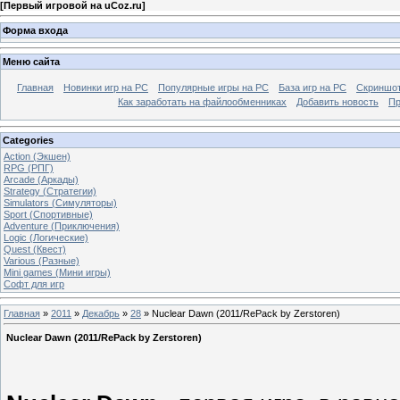
[
Первый игровой на uCoz.ru
]
Форма входа
Меню сайта
Главная
Новинки игр на PC
Популярные игры на PC
База игр на РС
Скриншот
Как заработать на файлообменниках
Добавить новость
Пр
Categories
Action (Экшен)
RPG (РПГ)
Arcade (Аркады)
Strategy (Стратегии)
Simulators (Симуляторы)
Sport (Спортивные)
Adventure (Приключения)
Logic (Логические)
Quest (Квест)
Various (Разные)
Mini games (Мини игры)
Софт для игр
Главная
»
2011
»
Декабрь
»
28
» Nuclear Dawn (2011/RePack by Zerstoren)
Nuclear Dawn (2011/RePack by Zerstoren)