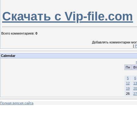
Скачать с Vip-file.com
Всего комментариев
:
0
Добавлять комментарии могу
[
Р
Calendar
Пн
Вт
5
6
12
13
19
20
26
27
Полная версия сайта