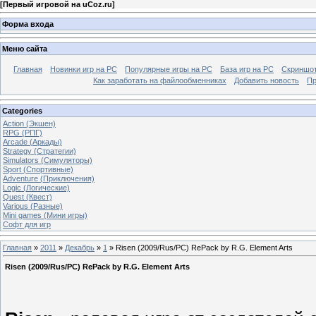
[
Первый игровой на uCoz.ru
]
Форма входа
Меню сайта
Главная
Новинки игр на PC
Популярные игры на PC
База игр на РС
Скриншот
Как заработать на файлообменниках
Добавить новость
Пр
Categories
Action (Экшен)
RPG (РПГ)
Arcade (Аркады)
Strategy (Стратегии)
Simulators (Симуляторы)
Sport (Спортивные)
Adventure (Приключения)
Logic (Логические)
Quest (Квест)
Various (Разные)
Mini games (Мини игры)
Софт для игр
Главная
»
2011
»
Декабрь
»
1
» Risen (2009/Rus/PC) RePack by R.G. Element Arts
Risen (2009/Rus/PC) RePack by R.G. Element Arts