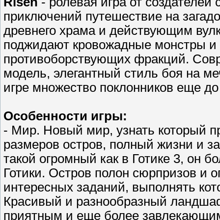
Risen
- ролевая игра от создателей 
приключений путешествие на загад
древнего храма и действующим вулк
поджидают кровожадные монстры и 
противоборствующих фракций. Совр
модель, элегантный стиль боя на м
игре множество поклонников еще до
Особенности игры:
- Мир. Новый мир, узнать который п
размеров остров, полный жизни и за
такой огромный как в Готике 3, он б
Готики. Остров полон сюрпризов и о
интересных заданий, выполнять кот
Красивый и разнообразный ландшаф
приятным и еще более завлекающим