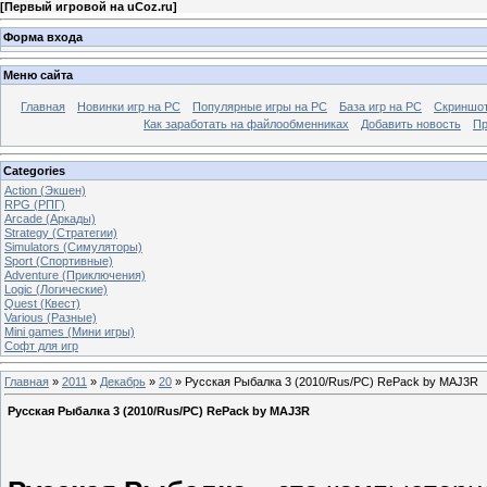
[
Первый игровой на uCoz.ru
]
Форма входа
Меню сайта
Главная
Новинки игр на PC
Популярные игры на PC
База игр на РС
Скриншот
Как заработать на файлообменниках
Добавить новость
Пр
Categories
Action (Экшен)
RPG (РПГ)
Arcade (Аркады)
Strategy (Стратегии)
Simulators (Симуляторы)
Sport (Спортивные)
Adventure (Приключения)
Logic (Логические)
Quest (Квест)
Various (Разные)
Mini games (Мини игры)
Софт для игр
Главная
»
2011
»
Декабрь
»
20
» Русская Рыбалка 3 (2010/Rus/PC) RePack by MAJ3R
Русская Рыбалка 3 (2010/Rus/PC) RePack by MAJ3R