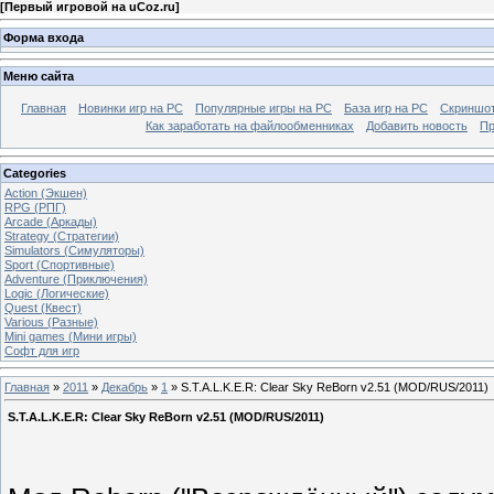
[
Первый игровой на uCoz.ru
]
Форма входа
Меню сайта
Главная
Новинки игр на PC
Популярные игры на PC
База игр на РС
Скриншот
Как заработать на файлообменниках
Добавить новость
Пр
Categories
Action (Экшен)
RPG (РПГ)
Arcade (Аркады)
Strategy (Стратегии)
Simulators (Симуляторы)
Sport (Спортивные)
Adventure (Приключения)
Logic (Логические)
Quest (Квест)
Various (Разные)
Mini games (Мини игры)
Софт для игр
Главная
»
2011
»
Декабрь
»
1
» S.T.A.L.K.E.R: Clear Sky ReBorn v2.51 (MOD/RUS/2011)
S.T.A.L.K.E.R: Clear Sky ReBorn v2.51 (MOD/RUS/2011)