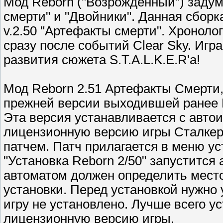
Мод Reborn ("Возрождённый") задум
смерти" и "Двойники". Данная сборк
v.2.50 "Артефакты смерти". Хроноло
сразу после событий Clear Sky. Игр
развития сюжета S.T.A.L.K.E.R'a!
Мод Reborn 2.51 Артефакты Смерти
прежней версии выходившей ранее R
Эта версия устанавливается с авто
лицензионную версию игры Сталкер
патчем. Патч прилагается в меню ус
"Установка Reborn 2/50" запустится
автоматом должен определить место
установки. Перед установкой нужно
игру не установлено. Лучше всего 
лицензионную версию игры.