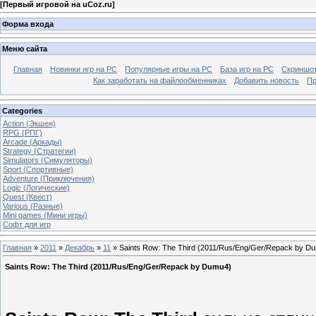
[
Первый игровой на uCoz.ru
]
Форма входа
Меню сайта
Главная
Новинки игр на PC
Популярные игры на PC
База игр на РС
Скриншот
Как заработать на файлообменниках
Добавить новость
Пр
Categories
Action (Экшен)
RPG (РПГ)
Arcade (Аркады)
Strategy (Стратегии)
Simulators (Симуляторы)
Sport (Спортивные)
Adventure (Приключения)
Logic (Логические)
Quest (Квест)
Various (Разные)
Mini games (Мини игры)
Софт для игр
Главная
»
2011
»
Декабрь
»
11
» Saints Row: The Third (2011/Rus/Eng/Ger/Repack by D
Saints Row: The Third (2011/Rus/Eng/Ger/Repack by Dumu4)