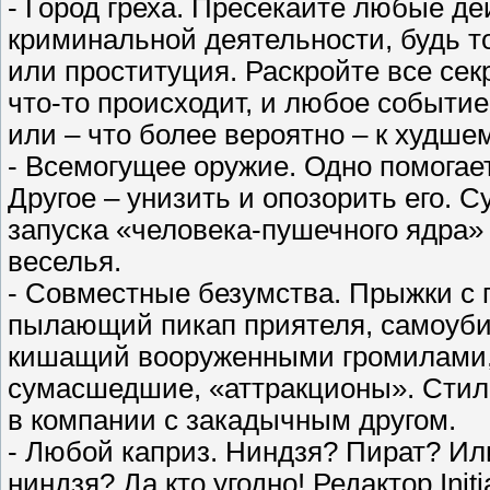
- Город греха. Пресекайте любые д
криминальной деятельности, будь т
или проституция. Раскройте все сек
что-то происходит, и любое событие
или – что более вероятно – к худшем
- Всемогущее оружие. Одно помогает
Другое – унизить и опозорить его. 
запуска «человека-пушечного ядра» 
веселья.
- Совместные безумства. Прыжки с
пылающий пикап приятеля, самоуби
кишащий вооруженными громилами,
сумасшедшие, «аттракционы». Стилп
в компании с закадычным другом.
- Любой каприз. Ниндзя? Пират? Или
ниндзя? Да кто угодно! Редактор Init