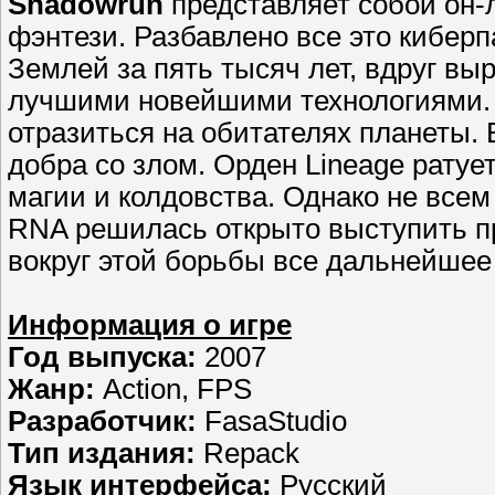
Shadowrun
представляет собой он-
фэнтези. Разбавлено все это киберп
Землей за пять тысяч лет, вдруг вы
лучшими новейшими технологиями. 
отразиться на обитателях планеты. 
добра со злом. Орден Lineage ратуе
магии и колдовства. Однако не все
RNA решилась открыто выступить пр
вокруг этой борьбы все дальнейшее
Информация о игре
Год выпуска:
2007
Жанр:
Action, FPS
Разработчик:
FasaStudio
Тип издания:
Repack
Язык интерфейса:
Русский