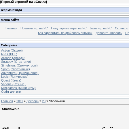
[
Первый игровой на uCoz.ru
]
Форма входа
Меню сайта
Главная
Новинки игр на PC
Популярные игры на PC
База игр на РС
Скриншот
Как заработать на файлообменниках
Добавить новость
Пр
Categories
Action (Экшен)
RPG (РПГ)
Arcade (Аркады)
Strategy (Стратегии)
Simulators (Симуляторы)
Sport (Спортивные)
Adventure (Приключения)
Logic (Логические)
Quest (Квест)
Various (Разные)
Mini games (Мини игры)
Софт для игр
Главная
»
2011
»
Декабрь
»
20
» Shadowrun
Shadowrun