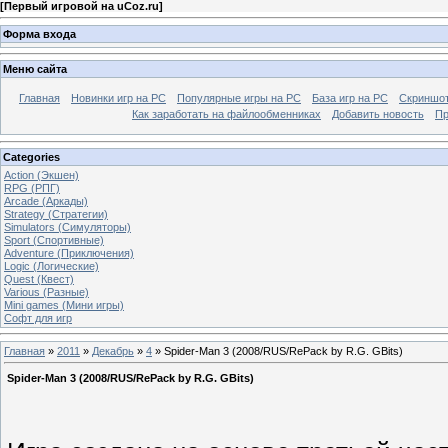
[
Первый игровой на uCoz.ru
]
Форма входа
Меню сайта
Главная
Новинки игр на PC
Популярные игры на PC
База игр на РС
Скриншот
Как заработать на файлообменниках
Добавить новость
Пр
Categories
Action (Экшен)
RPG (РПГ)
Arcade (Аркады)
Strategy (Стратегии)
Simulators (Симуляторы)
Sport (Спортивные)
Adventure (Приключения)
Logic (Логические)
Quest (Квест)
Various (Разные)
Mini games (Мини игры)
Софт для игр
Главная
»
2011
»
Декабрь
»
4
» Spider-Man 3 (2008/RUS/RePack by R.G. GBits)
Spider-Man 3 (2008/RUS/RePack by R.G. GBits)