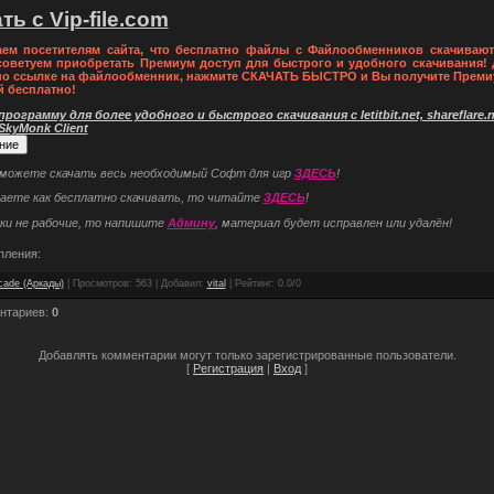
ть с Vip-file.com
ем посетителям сайта, что бесплатно файлы с Файлообменников скачивают
советуем приобретать Премиум доступ для быстрого и удобного скачивания! 
по ссылке на файлообменник, нажмите СКАЧАТЬ БЫСТРО и Вы получите Преми
й бесплатно!
рограмму для более удобного и быстрого скачивания с letitbit.net, shareflare.ne
 SkyMonk Client
 можете скачать весь необходимый Софт для игр
ЗДЕСЬ
!
наете как бесплатно скачивать, то читайте
ЗДЕСЬ
!
ки не рабочие, то напишите
Админу
, материал будет исправлен или удалён!
пления:
cade (Аркады)
|
Просмотров
: 563 |
Добавил
:
vital
|
Рейтинг
:
0.0
/
0
нтариев
:
0
Добавлять комментарии могут только зарегистрированные пользователи.
[
Регистрация
|
Вход
]