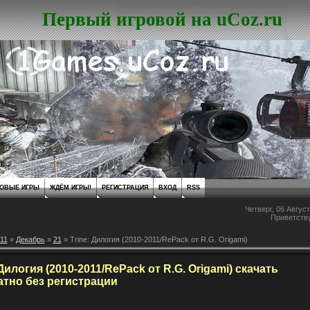
Первый игровой на uCoz.ru
ОВЫЕ ИГРЫ
ЖДЁМ ИГРЫ!
РЕГИСТРАЦИЯ
ВХОД
RSS
Четверг, 06 Август
Приветств
11
»
Декабрь
»
21
» Trine: Дилогия (2010-2011/RePack от R.G. Origami)
 Дилогия (2010-2011/RePack от R.G. Origami) скачать
атно без регистрации