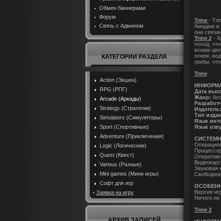
Обмен баннерами
Форум
Trine
- Tr
Связь с Админом
Амадею и з
они связа
Trine 2
- Х
поход, чт
всеми цве
огнем, вод
КАТЕГОРИИ РАЗДЕЛА
грибы, что
Trine
Action (Экшен)
ИНФОРМ
RPG (РПГ)
Дата вых
Жанр:
Arca
Arcade (Аркады)
Разработ
Strategy (Стратегии)
Издатель
Тип изда
Simulators (Симуляторы)
Язык инт
Язык озв
Sport (Спортивные)
Adventure (Приключения)
СИСТЕМН
Операционн
Logic (Логические)
Процессор:
Quest (Квест)
Оперативн
Видеокарт
Various (Разные)
Звуковая 
Mini games (Мини игры)
Свободное
Софт для игр
ОСОБЕНН
Версия иг
•
Заявка на игру
Ничего не
Trine 2
АРХИВ ЗАПИСЕЙ