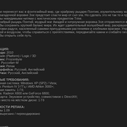
ine перенесет вас в фэнтезийный мир, где храброму рыцарю Понтию, изумительному м
агадочной воровке Зое предстоит спасти мир от сил зла. Но сделать это не так то и п
ны невидимыми нитями с мистическим предметом Trine.
рабрый рыцарь Понтий, мудрый маг Амадей и хитроумная воровка Зоя отправляются в
обы сохранить хрупкий баланс мира. Их ждет удивительный волшебный мир, раскраше
тами радуги, населенный самими причудливыми растениями и злобными врагами. Уп
ой и воздухом, чтобы справиться с препятствиями, передвигайте камни и сгибайте гиг
бы открыть себе путь.
АЦИЯ:
ода:
2010
de (Platform) / Logic / 3D
чик:
Frozenbyte
:
Руссобит-М
ния:
Репак
ерфейса:
Русский, Английский
учки:
Русский, Английский
ЫЕ ТРЕБОВАНИЯ:
ая система: Windows XP (SP2) / Vista;
 Pentium IV 3 ГГц / AMD Athlon 3000+;
ая память: 1 Гб;
а: Radeon X800 или GeForce 6800;
карта: Звуковое устройство, совместимое с DirectX®;
 место на жёстком диске: 1 Гб
ОСТИ РЕПАКА:
ры 1.09
 вырезано / перекодировано