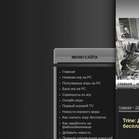
МЕНЮ САЙТА
Главная
Новинки игр на PC
Популярные игры на PC
ГЛАВНАЯ
Н
База игр на РС
Скриншоты из игр
Онлайн игры
Первый игровой TV
Главная
»
20
Новости игрового мира
Как скачать игру бесплатно
Trine:
Как заработать на
беспл
файлообменниках
Добавить новость
Правила оформления новостей