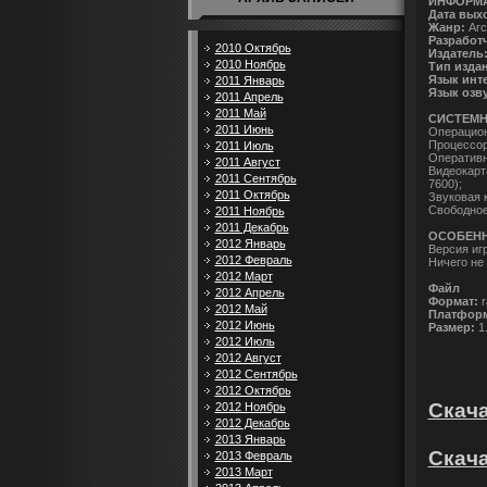
ИНФОРМ
Дата вых
Жанр:
Arc
Разработ
2010 Октябрь
Издатель
2010 Ноябрь
Тип изда
Язык инт
2011 Январь
Язык озв
2011 Апрель
2011 Май
СИСТЕМН
2011 Июнь
Операционн
Процессор:
2011 Июль
Оперативн
2011 Август
Видеокарт
2011 Сентябрь
7600);
2011 Октябрь
Звуковая 
Свободное
2011 Ноябрь
2011 Декабрь
ОСОБЕНН
2012 Январь
Версия иг
2012 Февраль
Ничего не
2012 Март
Файл
2012 Апрель
Формат:
r
2012 Май
Платформ
2012 Июнь
Размер:
1
2012 Июль
2012 Август
2012 Сентябрь
2012 Октябрь
Скачат
2012 Ноябрь
2012 Декабрь
2013 Январь
Скача
2013 Февраль
2013 Март