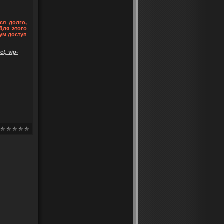
ся долго,
Для этого
ум доступ
t, vip-