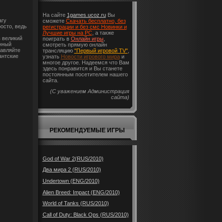
На сайте
1games.ucoz.ru
Вы
агу
сможете
Скачать бесплатно, без
росто, ведь
регистрации и без смс Новинки и
Лучшие игры на PC
, а также
 великий
поиграть в
Онлайн игры
,
нный
смотреть прямую онлайн
равляйте
трансляцию
"Первый игровой TV"
,
антские
узнать
Новости игрового мира
и
многое другое. Надеемся что Вам
здесь понравится и Вы станете
постоянным посетителем нашего
сайта.
(С уважением Администрация
сайта)
РЕКОМЕНДУЕМЫЕ ИГРЫ
God of War 2(RUS/2010)
Два мира 2 (RUS/2010)
Undertown (ENG/2010)
Alien Breed: Impact (ENG/2010)
World of Tanks (RUS/2010)
Call of Duty: Black Ops (RUS/2010)