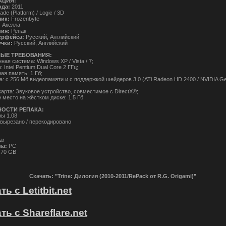
АЦИЯ:
ода:
2011
ade (Platform) / Logic / 3D
чик:
Frozenbyte
:
Акелла
ния:
Репак
ерфейса:
Русский, Английский
учки:
Русский, Английский
ЫЕ ТРЕБОВАНИЯ:
ая система: Windows XP / Vista / 7;
 Intel Pentium Dual Core 2 ГГц;
ая память: 1 Гб;
а: с 256 Мб видеопамяти и с поддержкой шейдеров 3.0 (ATi Radeon HD 2400 / NVIDIA G
карта: Звуковое устройство, совместимое с DirectX®;
 место на жёстком диске: 1.5 Гб
ОСТИ РЕПАКА:
ры 1.08
 вырезано / перекодировано
ar
а:
PC
.70 GB
Скачать: "Trine: Дилогия (2010-2011/RePack от R.G. Origami)"
ь с Letitbit.net
ть с Shareflare.net