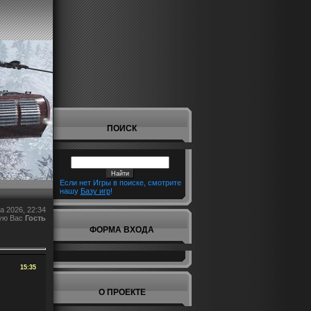
ПОИСК
Если нет Игры в поиске, смотрите
нашу
Базу игр
!
а 2026, 22:34
ую Вас
Гость
ФОРМА ВХОДА
15:35
О ПРОЕКТЕ